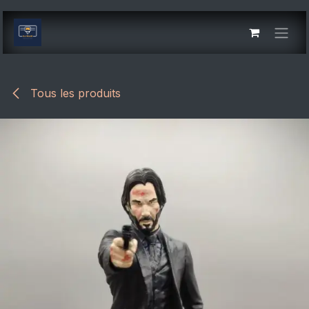
Se rendre au contenu
Tous les produits