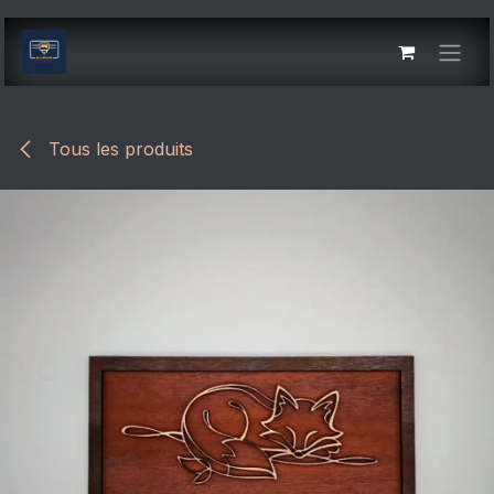
Se rendre au contenu
Tous les produits